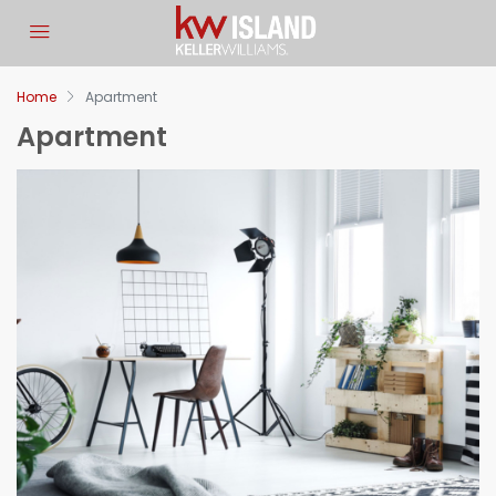
Let Us Know If You Have
Any Questions
Home
Apartment
Apartment
Fill in the information so we can get back to you about
your request.
Full Name
Email
Phone Number
Your Budget