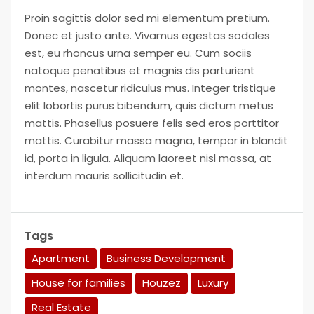
Proin sagittis dolor sed mi elementum pretium.
Donec et justo ante. Vivamus egestas sodales
est, eu rhoncus urna semper eu. Cum sociis
natoque penatibus et magnis dis parturient
montes, nascetur ridiculus mus. Integer tristique
elit lobortis purus bibendum, quis dictum metus
mattis. Phasellus posuere felis sed eros porttitor
mattis. Curabitur massa magna, tempor in blandit
id, porta in ligula. Aliquam laoreet nisl massa, at
interdum mauris sollicitudin et.
Tags
Apartment
Business Development
House for families
Houzez
Luxury
Real Estate