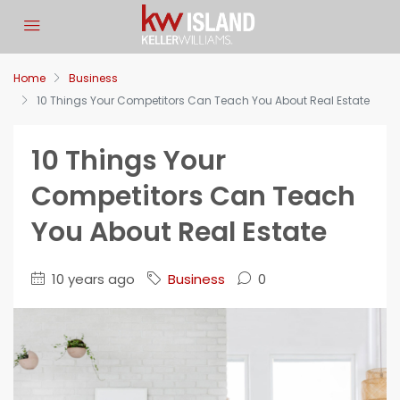
Let Us Know If You Have
Any Questions
Home
Business
10 Things Your Competitors Can Teach You About Real Estate
Fill in the information so we can get back to you about
your request.
10 Things Your
Full Name
Competitors Can Teach
You About Real Estate
Email
10 years ago
Business
0
Phone Number
Your Budget