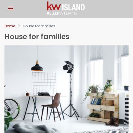
Let Us Know If You Have
Any Questions
Home
House for families
House for families
Fill in the information so we can get back to you about
your request.
Full Name
Email
Phone Number
Your Budget