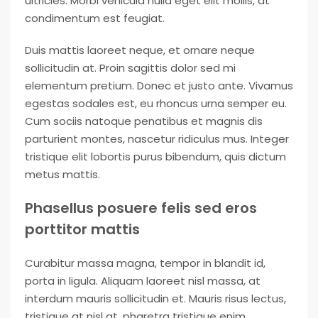
ultricies. Morbi vehicula nulla eget elit mollis, at
condimentum est feugiat.
Duis mattis laoreet neque, et ornare neque
sollicitudin at. Proin sagittis dolor sed mi
elementum pretium. Donec et justo ante. Vivamus
egestas sodales est, eu rhoncus urna semper eu.
Cum sociis natoque penatibus et magnis dis
parturient montes, nascetur ridiculus mus. Integer
tristique elit lobortis purus bibendum, quis dictum
metus mattis.
Phasellus posuere felis sed eros
porttitor mattis
Curabitur massa magna, tempor in blandit id,
porta in ligula. Aliquam laoreet nisl massa, at
interdum mauris sollicitudin et. Mauris risus lectus,
tristique at nisl at, pharetra tristique enim.